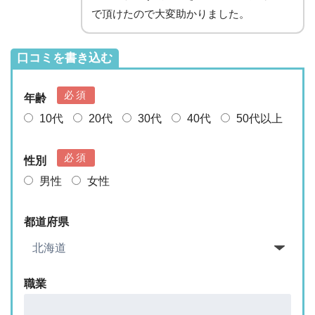
で頂けたので大変助かりました。
口コミを書き込む
必須
年齢
10代
20代
30代
40代
50代以上
必須
性別
男性
女性
都道府県
職業