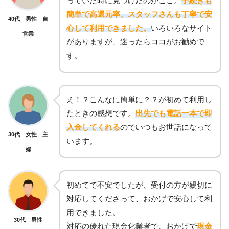
っていた時に見つけたのがここ。
手続きも
簡単で高還元率、スタッフさんも丁寧で安
40代 男性 自
心して利用できました。
いろいろなサイト
営業
がありますが、迷ったらココがお勧めで
す。
え！？こんなに簡単に？？が初めて利用し
たときの感想です。
出先でも電話一本で即
入金してくれる
のでいつもお世話になって
30代 女性 主
います。
婦
初めてで不安でしたが、受付の方が親切に
対応してくださって、おかげで安心して利
用できました。
30代 男性
対応の優れた現金化業者で、おかげで
現金