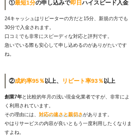
①
最短1分
の申し込みで
即日
ハイスピード入金
24キャッシュはリピーターの方だと15分、新規の方でも
30分で入金されます。
口コミでも非常にスピーディな対応と評判です。
急いでいる際も安心して申し込めるのがありがたいです
ね。
②
成約率95％
以上、
リピート率93％
以上
創業7年
と比較的年月の浅い現金化業者ですが、非常によ
く利用されています。
その理由には、
対応の速さと親切さ
があります。
やはりサービスの内容が良いともう一度利用したくなりま
すよね。