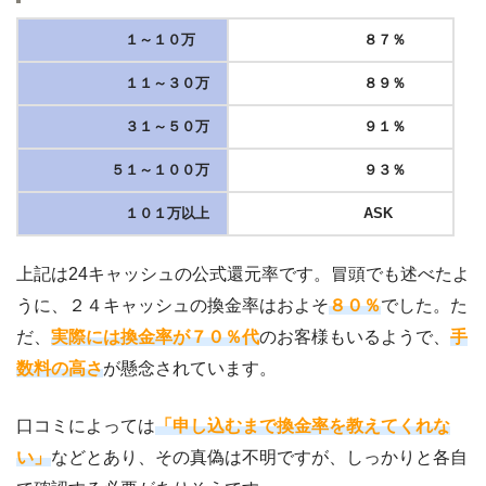
１～１０万
８７％
１１～３０万
８９％
３１～５０万
９１％
５１～１００万
９３％
１０１万以上
ASK
上記は24キャッシュの公式還元率です。冒頭でも述べたよ
うに、２４キャッシュの換金率はおよそ
８０％
でした。た
だ、
実際には換金率が７０％代
のお客様もいるようで、
手
数料の高さ
が懸念されています。
口コミによっては
「申し込むまで換金率を教えてくれな
い」
などとあり、その真偽は不明ですが、しっかりと各自