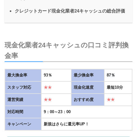
クレジットカード現金化業者24キャッシュの総合評価
現金化業者24キャッシュの口コミ評判換
金率
最大換金率
93％
最少換金率
87％
スタッフ対応
★★
現金化速度
最短10分
運営実績
★★
おすすめ度
★★
対応時間
9：00～23：00
キャンペーン
新規はさらに還元率UP！